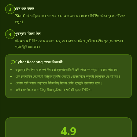
রেস শুরু করুন
3
'Start' বাটনে ক্লিক করে রেস শুরু করুন এবং আপনার রেসারকে ফিনিশিং লাইনে প্রথম পৌঁছাতে
দেখুন।
পুরস্কার জিতে নিন
4
যদি আপনার নির্বাচিত রেসার জয়লাভ করে, তবে আপনার বাজি অনুযায়ী আকর্ষণীয় পুরস্কার আপনার
অ্যাকাউন্টে জমা হবে।
Cyber Racepng গেমের নিয়মাবলী
শুধুমাত্র নিবন্ধিত এবং লগ-ইন করা ব্যবহারকারীরাই এই গেমে অংশগ্রহণ করতে পারবেন।
রেস চলাকালীন যেকোনো যান্ত্রিক ত্রুটির ক্ষেত্রে গেমের নিয়ম অনুযায়ী সিদ্ধান্ত নেওয়া হবে।
বোনাস মাল্টিপ্লায়ার শুধুমাত্র নির্দিষ্ট কিছু বিশেষ রেসিং ইভেন্টে প্রযোজ্য হবে।
বাজির সর্বোচ্চ এবং সর্বনিম্ন সীমা প্ল্যাটফর্মের শর্তাবলী দ্বারা নির্ধারিত।
4.9