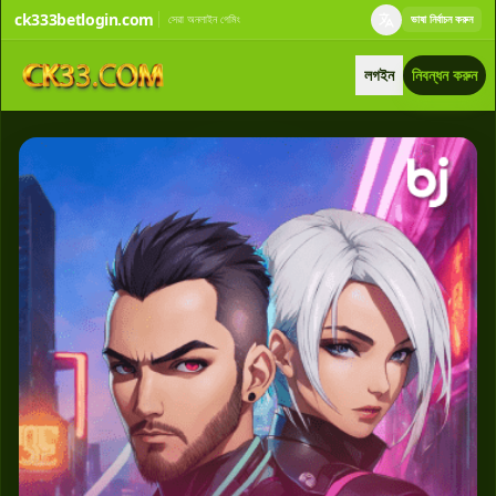
ck333betlogin.com
সেরা অনলাইন গেমিং
ভাষা নির্বাচন করুন
লগইন
নিবন্ধন করুন