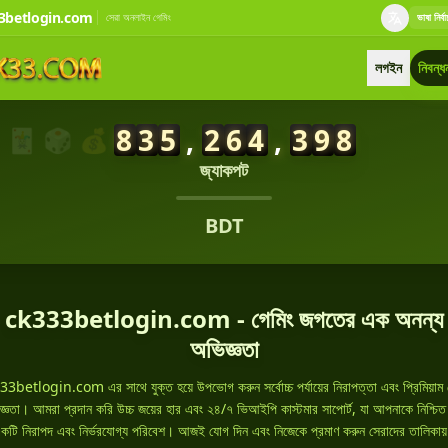
/2026 রহ*** উত্তোলন সফল 14,200 BDT 🏦
3betlogin.com
সেরা অনলাইন গেমিং
ভাষা নির্
/2026 রহম*** জিতেছেন 13,500 BDT 🏆
2026 রহমা*** বোনাস পেয়েছেন 2,300 BDT ✨
লগইন
নিবন্ধ
2026 রহমান*** রিবেট পেয়েছেন 1,450 BDT 🎊
2026 রহমানজ*** জ্যাকপট জিতেছেন 140,000 BDT 🚀
k333 bet-এ যোগ
2026 রহমানম*** জিতেছেন 6,000 BDT 🔥
8
3
5
,
1
8
0
,
6
1
8
 🃏 🎲 💰 🏆
িন এবং জিতুন
/2026 রহমানক*** উত্তোলন সফল 14,800 BDT 💸
জ্যাকপট
/2026 রহমানস*** জিতেছেন 28,500 BDT 💰
2026 রহমানঘ*** জিতেছেন 13,500 BDT 💰
BDT
/2026 রহমানভ*** উত্তোলন সফল 15,300 BDT 💸
2026 রহমানদ*** জিতেছেন 7,500 BDT 🔥
2026 রহমানহ*** রিবেট পেয়েছেন 1,100 BDT 🎊
/2026 রহমানঘো*** জিতেছেন 17,000 BDT 🏆
ck333betlogin.com - গেমিং জগতের এক অনন্য
2026 রহমানব*** জিতেছেন 39,000 BDT 💰
অভিজ্ঞতা
/2026 রহমানসা*** উত্তোলন সফল 4,700 BDT ✅
/2026 রহমানশ*** জিতেছেন 14,500 BDT 🏆
3betlogin.com এর সাথে যুক্ত হয়ে উপভোগ করুন সর্বোচ্চ পর্যায়ের নিরাপত্তা এবং প্রিমিয়াম 
/2026 রহমানকব*** জিতেছেন 13,500 BDT 🏆
জ্ঞতা। আমরা প্রদান করি উচ্চ জয়ের হার এবং ২৪/৭ ভিআইপি কাস্টমার সাপোর্ট, যা আপনাকে নিশ্চিত
2026 রহমানকবি*** বোনাস পেয়েছেন 1,200 BDT 🎉
কটি নিরাপদ এবং নির্ভরযোগ্য পরিবেশ। আজই যোগ দিন এবং নিজেকে প্রমাণ করুন সেরাদের তালিকা
2026 রহমানবি*** জিতেছেন 30,500 BDT 🏆