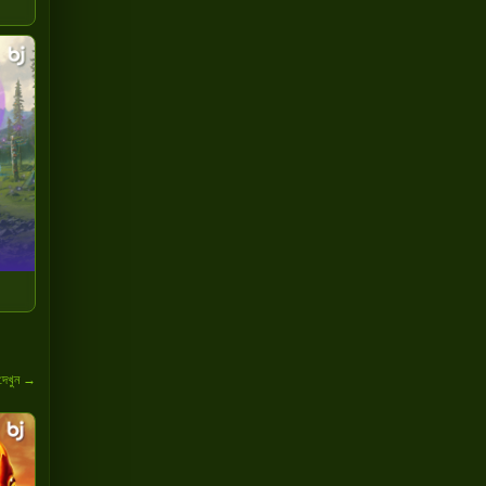
দেখুন →