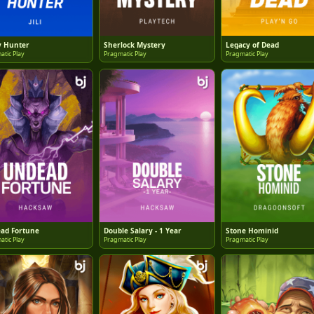
y Hunter
Sherlock Mystery
Legacy of Dead
atic Play
Pragmatic Play
Pragmatic Play
ad Fortune
Double Salary - 1 Year
Stone Hominid
atic Play
Pragmatic Play
Pragmatic Play