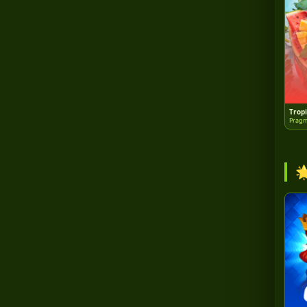
Trop
Pragm
🌟