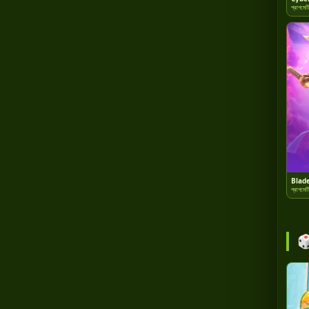
প্রাগমেট
Blad
প্রাগমেট
🎲