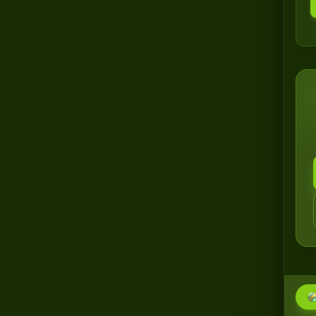
29/06/
29/06/
29/06/
29/06
29/06/
29/06/
29/06/
29/06/
29/06/
29/06/
29/06/
29/06/
29/06/