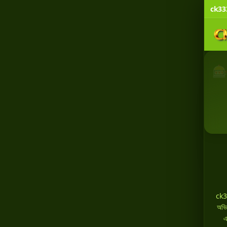
29/06
ck33
29/06
29/06/
29/06/
29/06/
33 bet
c
29/06/
🎰
োড করুন
দ
29/06
29/06
29/06/
29/06
29/06/
29/06/
29/06
29/06/
29/06
29/06
ck33
29/06
অভি
29/06/
এ
29/06/