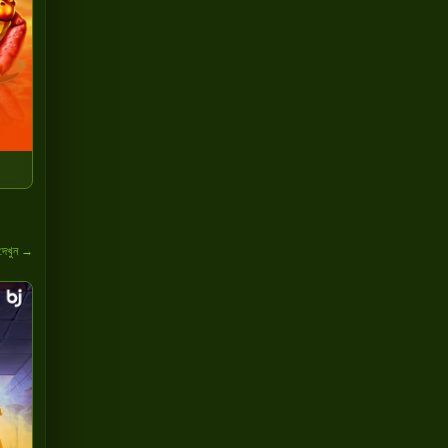
দেখুন →