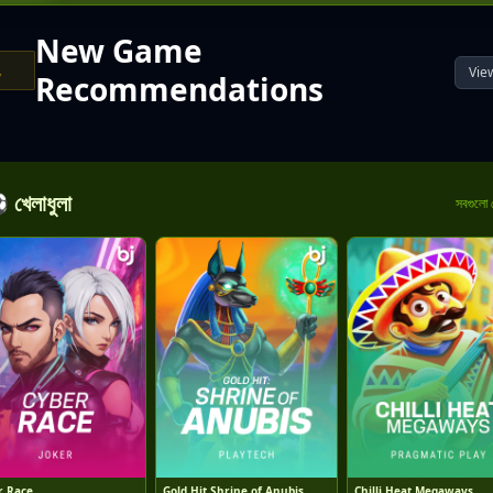
New Game
View
Recommendations
W
ATURED
FEATURED
ild the Bank
Football Fever Mpng
খেলাধুলা
সবগুলো 
r Race
Gold Hit Shrine of Anubis
Chilli Heat Megaways