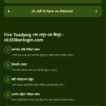
এই গেমটি কি নিরাপদ এবং নির্ভরযোগ্য?
▼
Fire Toadpng গেম খেলুন এবং জিতুন -
ck333betlogin.com
আপনার বাজি নির্ধারণ করুন
1
গেমটি শুরু করার আগে আপনার পছন্দমতো বাজির পরিমাণ নির্বাচন করুন।
রিলগুলি ঘোরান
2
স্পিন বাটনে ক্লিক করুন এবং রিলগুলি ঘুরতে দেখুন।
জয়ী কম্বিনেশন খুঁজুন
3
একই ধরনের প্রতীকগুলি লাইনে মিলিয়ে পুরস্কার জিতে নিন।
বোনাস রাউন্ড সক্রিয় করুন
4
বিশেষ প্রতীকগুলি সংগ্রহ করে ফ্রি স্পিন এবং জ্যাকপট আনলক করুন।