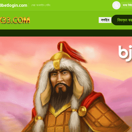
3betlogin.com
সেরা অনলাইন গেমিং
ভাষা নির্
লগইন
নিবন্ধন কর