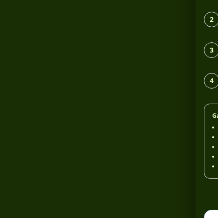
2
3
4
G