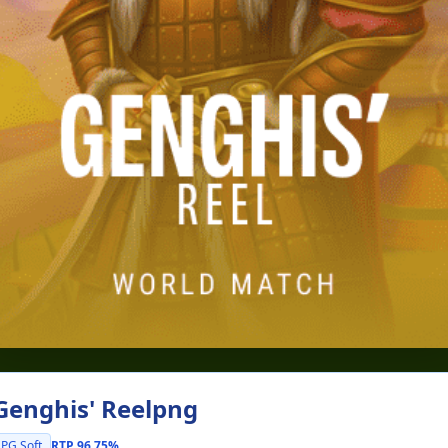
▶
Genghis' Reelpng
PG Soft
RTP 96.75%