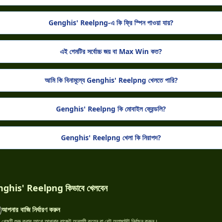
Genghis' Reelpng-এ কি ফ্রি স্পিন পাওয়া যায়?
এই গেমটির সর্বোচ্চ জয় বা Max Win কত?
আমি কি বিনামূল্যে Genghis' Reelpng খেলতে পারি?
Genghis' Reelpng কি মোবাইল ফ্রেন্ডলি?
Genghis' Reelpng খেলা কি নিরাপদ?
ghis' Reelpng কিভাবে খেলবেন
আপনার বাজি নির্ধারণ করুন
গেমটি শুরু করার আগে আপনার বাজেট অনুযায়ী কয়েন বা বেট অ্যামাউন্ট নির্বাচন করুন।