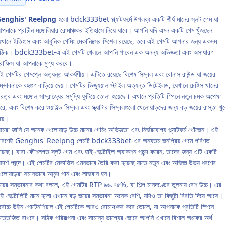
enghis' Reelpng
হলো bdck333bet প্ল্যাটফর্মে উপলব্ধ একটি শীর্ষ মানের স্লট গেম যা
পনাকে প্রাচীন মঙ্গোলিয়ার রোমাঞ্চকর ইতিহাসে নিয়ে যাবে। আপনি যদি এমন একটি গেম খুঁজছেন
েখানে ইতিহাস এবং আধুনিক গেমিং মেকানিক্সের মিশেল রয়েছে, তবে এই গেমটি আপনার জন্য একদম
ঠিক। bdck333bet-এ এই গেমটি খেললে আপনি পাবেন এক অনন্য অভিজ্ঞতা এবং অসাধারণ
্রাফিক্স যা আপনাকে মুগ্ধ করবে।
ই গেমটির গেমপ্লে অত্যন্ত আকর্ষণীয়। এটিতে রয়েছে বিশেষ সিম্বল এবং বোনাস রাউন্ড যা জয়ের
ম্ভাবনাকে বহুগুণ বাড়িয়ে দেয়। গেমটির ভিজ্যুয়াল স্টাইল অত্যন্ত ডিটেইলড, যেখানে চেঙ্গিস খানের
ীরত্ব এবং মঙ্গোল সাম্রাজ্যের সমৃদ্ধি ফুটিয়ে তোলা হয়েছে। এখানে প্রতিটি স্পিনে নতুন চমক অপেক্ষা
রে, এবং বিশেষ করে ওয়াইল্ড সিম্বল এবং স্ক্যাটার সিম্বলগুলো খেলোয়াড়দের জন্য বড় জয়ের রাস্তা খু
েয়।
মরা জানি যে অনেক খেলোয়াড় উচ্চ মানের গেমিং অভিজ্ঞতা এবং নির্ভরযোগ্য প্ল্যাটফর্ম খোঁজেন। এই
ারণেই Genghis' Reelpng গেমটি bdck333bet-এর অন্যতম জনপ্রিয় গেমে পরিণত
য়েছে। যারা কৌশলগত স্লট গেম এবং হাই-ভোল্টাইল অ্যাকশন পছন্দ করেন, তাদের জন্য এটি একটি
দর্শ পছন্দ। এই গেমটির মেকানিক্স এমনভাবে তৈরি করা হয়েছে যাতে নতুন এবং অভিজ্ঞ উভয় ধরণের
েলোয়াড়রা সমানভাবে আনন্দ পান এবং লাভবান হন।
য়ের সম্ভাবনার কথা বললে, এই গেমটির RTP ৯৬.৭৫%, যা শিল্প মানদণ্ডের তুলনায় বেশ উচ্চ। এর
াই ভোল্টালিটি মানে হলো এখানে বড় জয়ের সম্ভাবনা অনেক বেশি, যদিও তা কিছুটা বিরতি দিয়ে আসে।
র্বোচ্চ উইন পোটেনশিয়াল এই গেমটিকে আরও রোমাঞ্চকর করে তোলে, যা আপনাকে প্রতিটি স্পিনে
ত্তেজিত রাখবে। সঠিক পরিকল্পনা এবং সামান্য ভাগ্যের জোরে আপনি এখানে বিশাল অংকের অর্থ