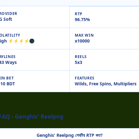
ROVIDER
RTP
G Soft
96.75%
OLATILITY
MAX WIN
High ⚡⚡⚡⚡🌑
x10000
AYLINES
REELS
43 Ways
5x3
IN BET
FEATURES
.10 BDT
Wilds, Free Spins, Multipliers
FAQ - Genghis' Reelpng
Genghis' Reelpng গেমটির RTP কত?