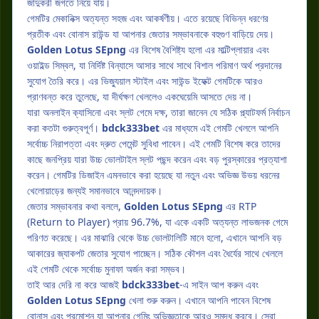
জাদুকরী জগতে নিয়ে যায়।
গেমটির মেকানিক্স অত্যন্ত সহজ এবং আকর্ষণীয়। এতে রয়েছে বিভিন্ন ধরণের
প্রতীক এবং বোনাস রাউন্ড যা আপনার জেতার সম্ভাবনাকে বহুগুণ বাড়িয়ে দেয়।
Golden Lotus SEpng
এর বিশেষ বৈশিষ্ট্য হলো এর মাল্টিপ্লায়ার এবং
ওয়াইল্ড সিম্বল, যা নির্দিষ্ট বিন্যাসে আসার সাথে সাথে বিশাল পরিমাণ অর্থ প্রদানের
সুযোগ তৈরি করে। এর ভিজ্যুয়াল স্টাইল এবং সাউন্ড ইফেক্ট গেমটিকে আরও
প্রাণবন্ত করে তুলেছে, যা দীর্ঘক্ষণ খেললেও একঘেয়েমি আসতে দেয় না।
যারা অনলাইন ক্যাসিনো এবং স্লট গেমে দক্ষ, তারা জানেন যে সঠিক প্ল্যাটফর্ম নির্বাচন
করা কতটা গুরুত্বপূর্ণ।
bdck333bet
এর মাধ্যমে এই গেমটি খেললে আপনি
সর্বোচ্চ নিরাপত্তা এবং দ্রুত পেমেন্ট সুবিধা পাবেন। এই গেমটি বিশেষ করে তাদের
কাছে জনপ্রিয় যারা উচ্চ ভোলটাইল স্লট পছন্দ করেন এবং বড় পুরস্কারের প্রত্যাশা
করেন। গেমটির ডিজাইন এমনভাবে করা হয়েছে যা নতুন এবং অভিজ্ঞ উভয় ধরনের
খেলোয়াড়ের জন্যই সমানভাবে আনন্দদায়ক।
জেতার সম্ভাবনার কথা বললে,
Golden Lotus SEpng
এর RTP
(Return to Player) প্রায় 96.7%, যা একে একটি অত্যন্ত লাভজনক গেমে
পরিণত করেছে। এর মাঝারি থেকে উচ্চ ভোলটালিটি মানে হলো, এখানে আপনি বড়
আকারের জ্যাকপট জেতার সুযোগ পাচ্ছেন। সঠিক কৌশল এবং ধৈর্যের সাথে খেললে
এই গেমটি থেকে সর্বোচ্চ মুনাফা অর্জন করা সম্ভব।
তাই আর দেরি না করে আজই
bdck333bet
-এ সাইন আপ করুন এবং
Golden Lotus SEpng
খেলা শুরু করুন। এখানে আপনি পাবেন বিশেষ
বোনাস এবং প্রমোশন যা আপনার গেমিং অভিজ্ঞতাকে আরও সমৃদ্ধ করবে। সেরা