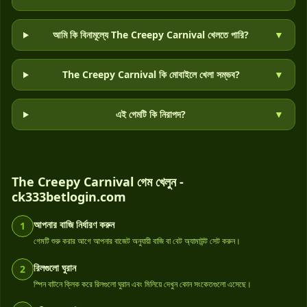
আমি কি বিনামূল্যে The Creepy Carnival খেলতে পারি?
▼
The Creepy Carnival কি মোবাইলে খেলা সম্ভব?
▼
এই গেমটি কি নিরাপদ?
▼
The Creepy Carnival গেম খেলুন -
ck333betlogin.com
আপনার বাজি নির্ধারণ করুন
1
গেমটি শুরু করার আগে আপনার বাজেট অনুযায়ী বাজি বা বেট অ্যামাউন্ট সেট করুন।
রিলগুলো ঘুরান
2
স্পিন বাটনে ক্লিক করে রিলগুলো ঘুরান এবং মিলিয়ে দেখুন কোন সংকেতগুলো এসেছে।