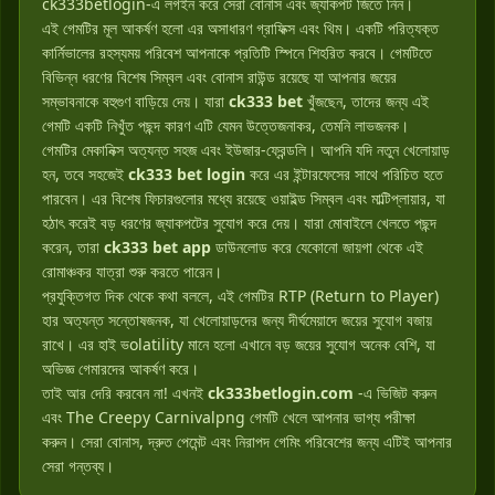
ck333betlogin-এ লগইন করে সেরা বোনাস এবং জ্যাকপট জিতে নিন।
এই গেমটির মূল আকর্ষণ হলো এর অসাধারণ গ্রাফিক্স এবং থিম। একটি পরিত্যক্ত
কার্নিভালের রহস্যময় পরিবেশ আপনাকে প্রতিটি স্পিনে শিহরিত করবে। গেমটিতে
বিভিন্ন ধরণের বিশেষ সিম্বল এবং বোনাস রাউন্ড রয়েছে যা আপনার জয়ের
সম্ভাবনাকে বহুগুণ বাড়িয়ে দেয়। যারা
ck333 bet
খুঁজছেন, তাদের জন্য এই
গেমটি একটি নিখুঁত পছন্দ কারণ এটি যেমন উত্তেজনাকর, তেমনি লাভজনক।
গেমটির মেকানিক্স অত্যন্ত সহজ এবং ইউজার-ফ্রেন্ডলি। আপনি যদি নতুন খেলোয়াড়
হন, তবে সহজেই
ck333 bet login
করে এর ইন্টারফেসের সাথে পরিচিত হতে
পারবেন। এর বিশেষ ফিচারগুলোর মধ্যে রয়েছে ওয়াইল্ড সিম্বল এবং মাল্টিপ্লায়ার, যা
হঠাৎ করেই বড় ধরণের জ্যাকপটের সুযোগ করে দেয়। যারা মোবাইলে খেলতে পছন্দ
করেন, তারা
ck333 bet app
ডাউনলোড করে যেকোনো জায়গা থেকে এই
রোমাঞ্চকর যাত্রা শুরু করতে পারেন।
প্রযুক্তিগত দিক থেকে কথা বললে, এই গেমটির RTP (Return to Player)
হার অত্যন্ত সন্তোষজনক, যা খেলোয়াড়দের জন্য দীর্ঘমেয়াদে জয়ের সুযোগ বজায়
রাখে। এর হাই ভolatility মানে হলো এখানে বড় জয়ের সুযোগ অনেক বেশি, যা
অভিজ্ঞ গেমারদের আকর্ষণ করে।
তাই আর দেরি করবেন না! এখনই
ck333betlogin.com
-এ ভিজিট করুন
এবং The Creepy Carnivalpng গেমটি খেলে আপনার ভাগ্য পরীক্ষা
করুন। সেরা বোনাস, দ্রুত পেমেন্ট এবং নিরাপদ গেমিং পরিবেশের জন্য এটিই আপনার
সেরা গন্তব্য।