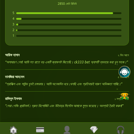
2850 মোট রিভিউ
5
4
3
2
1
আরিফ হাসান
২ দিন আগে
“অসাধারণ গেম! আমি গত রাতে বড় একটি জ্যাকপট জিতেছি। ck333 bet অ্যাপটি ব্যবহার করা খুব সহজ।”
তানজিয়া আহমেদ
৫ দিন আগে
“গ্রাফিক্স এবং সাউন্ড খুবই চমৎকার। আমি অনেকদিন ধরে খেলছি এবং প্রতিবারই দারুণ অভিজ্ঞতা পাচ্ছি।”
রাকিবুল ইসলাম
১ সপ্তাহ আগে
“সেরা গেমিং প্ল্যাটফর্ম। দ্রুত ডিপোজিট এবং উইথড্র সিস্টেম আমাকে মুগ্ধ করেছে। অবশ্যই ট্রাই করুন!”
🏠
💳
👤
💎
🎧