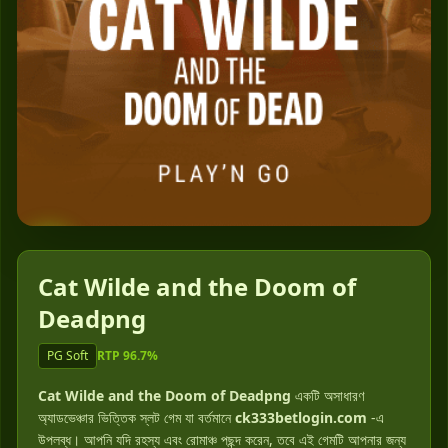
▶
Cat Wilde and the Doom of
Deadpng
PG Soft
RTP 96.7%
Cat Wilde and the Doom of Deadpng
একটি অসাধারণ
অ্যাডভেঞ্চার ভিত্তিক স্লট গেম যা বর্তমানে
ck333betlogin.com
-এ
উপলব্ধ। আপনি যদি রহস্য এবং রোমাঞ্চ পছন্দ করেন, তবে এই গেমটি আপনার জন্য