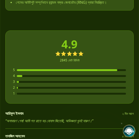
গেমের আউটপুট সম্পূর্ণভাবে র‍্যান্ডম নম্বর জেনারেটর (RNG) দ্বারা নিয়ন্ত্রিত।
4.9
⭐⭐⭐⭐⭐
2845 মোট রিভিউ
5
4
3
2
1
আরিফুল ইসলাম
২ দিন আগে
“অসাধারণ গেম! আমি গত রাতে বড় বোনাস জিতেছি, অভিজ্ঞতা খুবই দারুণ।”
তানজিল আহমেদ
৫ দিন আগে