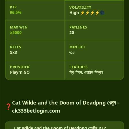
RTP
VOLATILITY
96.5%
High ⚡⚡⚡⚡🌑
MAX WIN
PAYLINES
x5000
20
REELS
MIN BET
5x3
৳১০
PROVIDER
FEATURES
Play'n GO
ফ্রি স্পিন, ওয়াইল্ড সিম্বল
Cat Wilde and the Doom of Deadpng খেলুন -
❓
ck333betlogin.com
Cat Wilde and the Doom of Deadpng গেমটির RTP