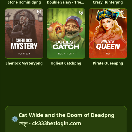
Stone Hominidpng
Double Salary - 1 Yearpng
Crazy Hunterpng
Sherlock Mysterypng
Ugliest Catchpng
Pirate Queenpng
Cat Wilde and the Doom of Deadpng
⚙️
খেলুন - ck333betlogin.com