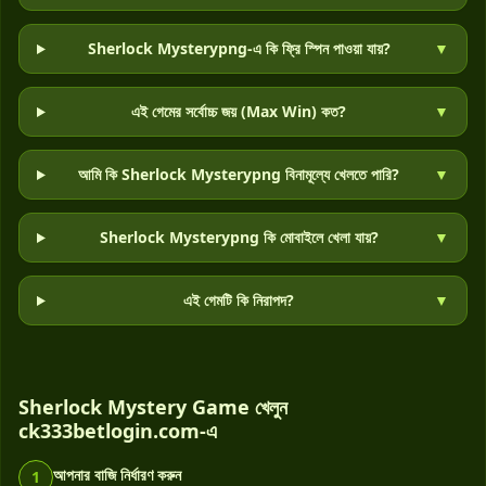
Sherlock Mysterypng-এ কি ফ্রি স্পিন পাওয়া যায়?
▼
এই গেমের সর্বোচ্চ জয় (Max Win) কত?
▼
আমি কি Sherlock Mysterypng বিনামূল্যে খেলতে পারি?
▼
Sherlock Mysterypng কি মোবাইলে খেলা যায়?
▼
এই গেমটি কি নিরাপদ?
▼
Sherlock Mystery Game খেলুন
ck333betlogin.com-এ
আপনার বাজি নির্ধারণ করুন
1