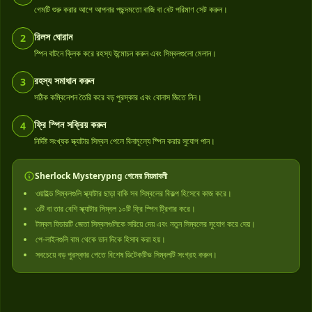
গেমটি শুরু করার আগে আপনার পছন্দমতো বাজি বা বেট পরিমাণ সেট করুন।
রিলস ঘোরান
2
স্পিন বাটনে ক্লিক করে রহস্য উন্মোচন করুন এবং সিম্বলগুলো মেলান।
রহস্য সমাধান করুন
3
সঠিক কম্বিনেশন তৈরি করে বড় পুরস্কার এবং বোনাস জিতে নিন।
ফ্রি স্পিন সক্রিয় করুন
4
নির্দিষ্ট সংখ্যক স্ক্যাটার সিম্বল পেলে বিনামূল্যে স্পিন করার সুযোগ পান।
Sherlock Mysterypng গেমের নিয়মাবলী
ওয়াইল্ড সিম্বলগুলি স্ক্যাটার ছাড়া বাকি সব সিম্বলের বিকল্প হিসেবে কাজ করে।
৩টি বা তার বেশি স্ক্যাটার সিম্বল ১০টি ফ্রি স্পিন ট্রিগার করে।
টাম্বল ফিচারটি জেতা সিম্বলগুলিকে সরিয়ে দেয় এবং নতুন সিম্বলের সুযোগ করে দেয়।
পে-লাইনগুলি বাম থেকে ডান দিকে হিসাব করা হয়।
সবচেয়ে বড় পুরস্কার পেতে বিশেষ ডিটেকটিভ সিম্বলটি সংগ্রহ করুন।