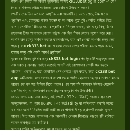
করুন এবং জিতে নিন বিশাল পুরস্কার! আজই ck333betlogin.com-এ যোগ
দিয়ে রোমাঞ্চকর গেমিং অভিজ্ঞতা এবং বোনাস উপভোগ করুন।
গেমটির মেকানিক্স অত্যন্ত আধুনিক এবং আকর্ষণীয়। এতে রয়েছে উচ্চ মানের
গ্রাফিক্স এবং রহস্যময় সাউন্ড ইফেক্ট যা আপনাকে পুরোপুরি গেমটির গভীরে নিয়ে
যাবে। গেমটিতে বিভিন্ন ধরণের প্রতীক বা সিম্বল রয়েছে, যার মধ্যে কিছু বিশেষ
রহস্যময় চিহ্ন আপনাকে বোনাস রাউন্ড এবং ফ্রি স্পিন জেতার সুযোগ করে দেয়।
আপনি যদি রহস্য সমাধান করতে ভালোবাসেন, তবে এই গেমটি আপনার জন্য সেরা
পছন্দ। যারা
ck333 bet
এর মাধ্যমে তাদের ভাগ্য পরীক্ষা করতে পছন্দ করেন,
তাদের জন্য এটি একটি আদর্শ প্ল্যাটফর্ম।
ব্যবহারকারীদের সুবিধার জন্য
ck333 bet login
প্রক্রিয়াটি অত্যন্ত সহজ
এবং দ্রুত। একবার লগইন করলেই আপনি এই রোমাঞ্চকর গেমটি শুরু করতে
পারবেন। এছাড়াও, যারা মোবাইলে গেম খেলতে পছন্দ করেন, তারা
ck333 bet
app
ডাউনলোড করে যেকোনো জায়গা থেকে শার্লক হোমসের রহস্যের সমাধান করতে
পারেন এবং বড় জয় ছিনিয়ে নিতে পারেন। এই অ্যাপটি অত্যন্ত ইউজার-ফ্রেন্ডলি
এবং নিরাপদ, যা বাংলাদেশি খেলোয়াড়দের জন্য বিশেষ উপযোগী।
জেতার সম্ভাবনার কথা বললে, এই গেমটির RTP বা রিটার্ন টু প্লেয়ার হার বেশ
সন্তোষজনক, যা প্রায় 96.8%। এর ভolatility বা অস্থিরতা মাঝারি মানের,
যার মানে আপনি নিয়মিত ছোট ছোট জয়ের পাশাপাশি বড় জ্যাকপট জেতার সুযোগ
পাবেন। উচ্চ জয়ের সম্ভাবনা এবং আকর্ষণীয় বোনাস ফিচারের কারণে এটি বর্তমানে
অনেক জনপ্রিয় হয়ে উঠেছে।
আপনার গেমিং অভিজ্ঞতাকে আরও সমৃদ্ধ করতে আজই