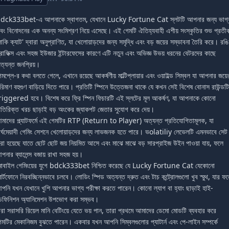
dck333bet-এ আপনাকে স্বাগতম, যেখানে Lucky Fortune Cat স্লটটি আপনার জন্য ভাগ্
বং বিনোদনের এক অনন্য সংমিশ্রণ নিয়ে এসেছে। এই গেমটি ঐতিহ্যবাহী এশীয় সংস্কৃতির শুভ প্রতী
লাকি ক্যাট' দ্বারা অনুপ্রাণিত, যা খেলোয়াড়দের জন্য সমৃদ্ধি এবং বড় জয়ের সম্ভাবনা তৈরি করে। রঙ
্রাফিক্স এবং সহজ ইউজার ইন্টারফেসের কারণে এটি নতুন এবং অভিজ্ঞ উভয় ধরনের বেটরদের কাছে
ত্যন্ত জনপ্রিয়।
েমপ্লে-র কথা বলতে গেলে, এখানে রয়েছে আকর্ষণীয় মাল্টিপ্লায়ার এবং ওয়াইল্ড সিম্বল যা আপনার জয়ে
রিমাণ বহুগুণ বাড়িয়ে দিতে পারে। প্রতিটি স্পিনে উত্তেজনা থাকে যে কখন সেই বিশেষ বোনাস রাউন্ডটি
riggered হবে। বিশেষ করে ফ্রি স্পিন ফিচারটি এই স্লটের মূল আকর্ষণ, যা আপনাকে কোনো
তিরিক্ত খরচ ছাড়াই বড় অংকের জ্যাকপট জেতার সুযোগ করে দেয়।
মাদের প্ল্যাটফর্মে এই গেমটির RTP (Return to Player) অত্যন্ত প্রতিযোগিতামূলক, যা
ীর্ঘমেয়াদী গেমিং সেশনে খেলোয়াড়দের জন্য লাভজনক হতে পারে। ভolatiliy লেভেলটি এমনভাবে সেট
রা হয়েছে যাতে ছোট ছোট জয় নিয়মিত আসে এবং মাঝে মাঝে বড় সারপ্রাইজ উইন পাওয়া যায়, ফলে
পনার ব্যালেন্স বজায় রাখা সহজ হয়।
োবাইল গেমিংয়ের যুগে bdck333bet নিশ্চিত করেছে যে Lucky Fortune Cat যেকোনো
্মার্টফোনে নিরবচ্ছিন্নভাবে চলবে। লোডিং স্পিড অত্যন্ত দ্রুত এবং টাচ কন্ট্রোলগুলো খুব স্মুথ, যার ফ
পনি যখন যেখানে খুশি আপনার ভাগ্য পরীক্ষা করতে পারেন। কোনো ল্যাগ বা হ্যাং ছাড়াই হাই-
েফিনিশন অ্যানিমেশন উপভোগ করা সম্ভব।
ারা সরাসরি রিয়েল মানি বেটিংয়ে যেতে ভয় পান, তারা প্রথমে আমাদের ডেমো মোডটি ব্যবহার করে
েমটির মেকানিজম বুঝতে পারেন। একবার যখন আপনি সিম্বলগুলোর প্যাটার্ন এবং পে-লাইন সম্পর্কে