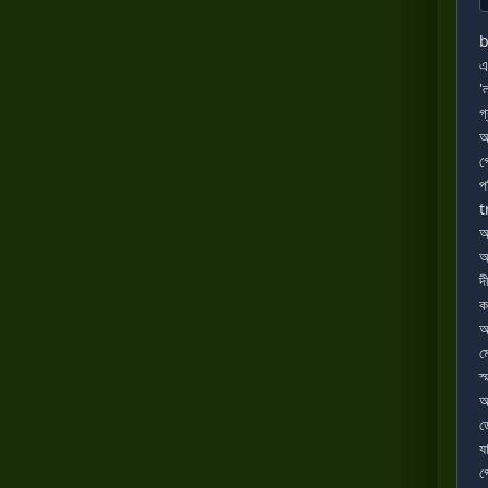
b
এ
'
গ
অ
গ
প
t
অ
আ
দ
ক
আ
ম
স
আ
ড
য
গ