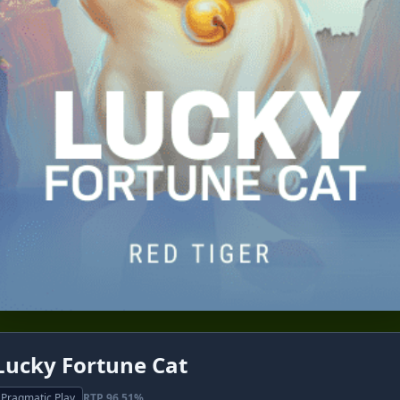
▶
Lucky Fortune Cat
Pragmatic Play
RTP 96.51%