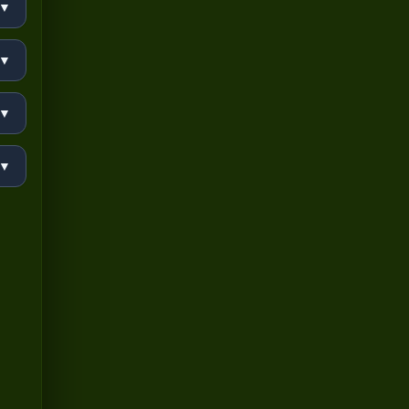
▼
▼
▼
▼