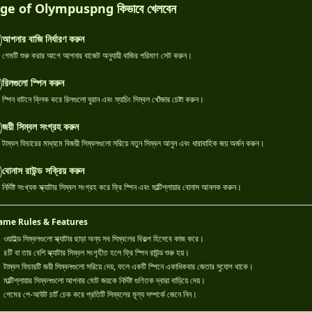
ge of Olympuspng কিভাবে খেলবেন
আপনার বাজি নির্ধারণ করুন
গেমটি শুরু করার আগে আপনার বাজেট অনুযায়ী বাজির পরিমাণ সেট করুন।
রিলগুলো স্পিন করুন
স্পিন বাটনে ক্লিক করে রিলগুলো ঘুরান এবং ম্যাচিং সিম্বল খোঁজার চেষ্টা করুন।
জয়ী সিম্বল সংগ্রহ করুন
টাম্বল ফিচারের মাধ্যমে বিজয়ী সিম্বলগুলো সরিয়ে নতুন সিম্বল আনুন এবং ধারাবাহিক জয় অর্জন করুন।
বোনাস রাউন্ড সক্রিয় করুন
নির্দিষ্ট সংখ্যক স্ক্যাটার সিম্বল সংগ্রহ করে ফ্রি স্পিন এবং মাল্টিপ্লায়ার বোনাস আনলক করুন।
ame Rules & Features
ওয়াইল্ড সিম্বলগুলো স্ক্যাটার ছাড়া অন্য সব সিম্বলের বিকল্প হিসেবে কাজ করে।
৪টি বা তার বেশি স্ক্যাটার সিম্বল সংগৃহীত হলে ফ্রি স্পিন রাউন্ড শুরু হয়।
টাম্বল ফিচারটি জয়ী সিম্বলগুলো সরিয়ে দেয়, ফলে একটি স্পিনে একাধিকবার জেতার সুযোগ থাকে।
মাল্টিপ্লায়ার সিম্বলগুলো আপনার মোট জয়কে নির্দিষ্ট গুণিতক দ্বারা বাড়িয়ে দেয়।
গেমের পে-আউট চার্ট চেক করে প্রতিটি সিম্বলের মূল্য সম্পর্কে জেনে নিন।