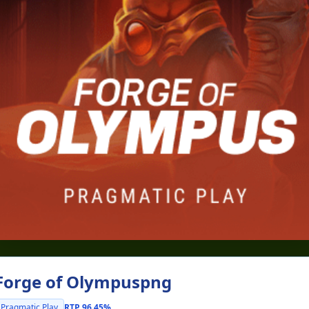
▶
Forge of Olympuspng
Pragmatic Play
RTP 96.45%