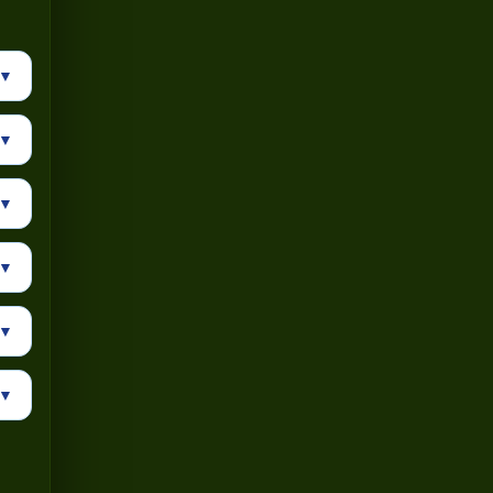
▼
▼
▼
▼
▼
▼