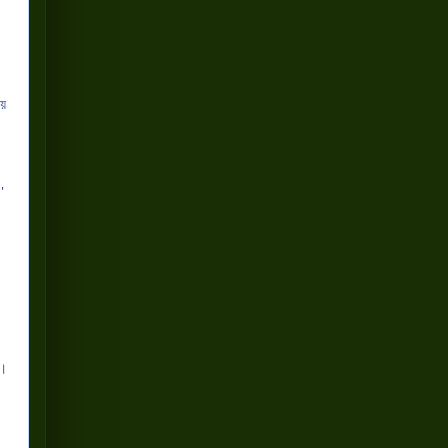
য়ে
'
য়।