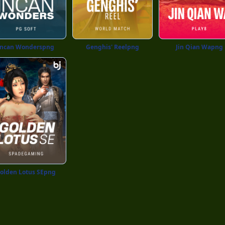
Incan Wonderspng
Genghis' Reelpng
Jin Qian Wapng
olden Lotus SEpng