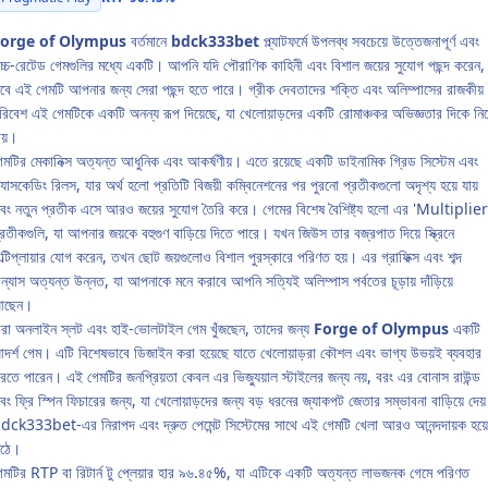
orge of Olympus
বর্তমানে
bdck333bet
প্ল্যাটফর্মে উপলব্ধ সবচেয়ে উত্তেজনাপূর্ণ এবং
চ্চ-রেটেড গেমগুলির মধ্যে একটি। আপনি যদি পৌরাণিক কাহিনী এবং বিশাল জয়ের সুযোগ পছন্দ করেন,
বে এই গেমটি আপনার জন্য সেরা পছন্দ হতে পারে। গ্রীক দেবতাদের শক্তি এবং অলিম্পাসের রাজকীয়
রিবেশ এই গেমটিকে একটি অনন্য রূপ দিয়েছে, যা খেলোয়াড়দের একটি রোমাঞ্চকর অভিজ্ঞতার দিকে নি
ায়।
েমটির মেকানিক্স অত্যন্ত আধুনিক এবং আকর্ষণীয়। এতে রয়েছে একটি ডাইনামিক গ্রিড সিস্টেম এবং
্যাসকেডিং রিলস, যার অর্থ হলো প্রতিটি বিজয়ী কম্বিনেশনের পর পুরনো প্রতীকগুলো অদৃশ্য হয়ে যায়
বং নতুন প্রতীক এসে আরও জয়ের সুযোগ তৈরি করে। গেমের বিশেষ বৈশিষ্ট্য হলো এর 'Multiplier
্রতীকগুলি, যা আপনার জয়কে বহুগুণ বাড়িয়ে দিতে পারে। যখন জিউস তার বজ্রপাত দিয়ে স্ক্রিনে
াল্টিপ্লায়ার যোগ করেন, তখন ছোট জয়গুলোও বিশাল পুরস্কারে পরিণত হয়। এর গ্রাফিক্স এবং শব্দ
িন্যাস অত্যন্ত উন্নত, যা আপনাকে মনে করাবে আপনি সত্যিই অলিম্পাস পর্বতের চূড়ায় দাঁড়িয়ে
ছেন।
ারা অনলাইন স্লট এবং হাই-ভোলটাইল গেম খুঁজছেন, তাদের জন্য
Forge of Olympus
একটি
দর্শ গেম। এটি বিশেষভাবে ডিজাইন করা হয়েছে যাতে খেলোয়াড়রা কৌশল এবং ভাগ্য উভয়ই ব্যবহার
রতে পারেন। এই গেমটির জনপ্রিয়তা কেবল এর ভিজ্যুয়াল স্টাইলের জন্য নয়, বরং এর বোনাস রাউন্ড
বং ফ্রি স্পিন ফিচারের জন্য, যা খেলোয়াড়দের জন্য বড় ধরনের জ্যাকপট জেতার সম্ভাবনা বাড়িয়ে দে
dck333bet-এর নিরাপদ এবং দ্রুত পেমেন্ট সিস্টেমের সাথে এই গেমটি খেলা আরও আনন্দদায়ক হয়ে
ঠে।
েমটির RTP বা রিটার্ন টু প্লেয়ার হার ৯৬.৪৫%, যা এটিকে একটি অত্যন্ত লাভজনক গেমে পরিণত