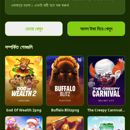
একমাত্র ভরসা। এখনই জয়ী হতে শুরু করুন!
ডেমো খেলুন
আসল টাকা দিয়ে খেলুন
সম্পর্কিত গেমগুলি
God Of Wealth 2png
Buffalo Blitzpng
The Creepy Carnivalpng