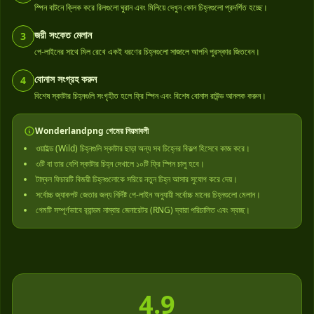
স্পিন বাটনে ক্লিক করে রিলগুলো ঘুরান এবং মিলিয়ে দেখুন কোন চিহ্নগুলো প্রদর্শিত হচ্ছে।
জয়ী সংকেত মেলান
3
পে-লাইনের সাথে মিল রেখে একই ধরণের চিহ্নগুলো সাজালে আপনি পুরস্কার জিতবেন।
বোনাস সংগ্রহ করুন
4
বিশেষ স্কাটার চিহ্নগুলি সংগৃহীত হলে ফ্রি স্পিন এবং বিশেষ বোনাস রাউন্ড আনলক করুন।
Wonderlandpng গেমের নিয়মাবলী
ওয়াইল্ড (Wild) চিহ্নগুলি স্কাটার ছাড়া অন্য সব চিহ্নের বিকল্প হিসেবে কাজ করে।
৩টি বা তার বেশি স্কাটার চিহ্ন দেখালে ১০টি ফ্রি স্পিন চালু হবে।
টাম্বল ফিচারটি বিজয়ী চিহ্নগুলোকে সরিয়ে নতুন চিহ্ন আসার সুযোগ করে দেয়।
সর্বোচ্চ জ্যাকপট জেতার জন্য নির্দিষ্ট পে-লাইন অনুযায়ী সর্বোচ্চ মানের চিহ্নগুলো মেলান।
গেমটি সম্পূর্ণভাবে র‍্যান্ডম নাম্বার জেনারেটর (RNG) দ্বারা পরিচালিত এবং স্বচ্ছ।
4.9