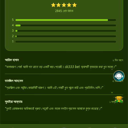
⭐⭐⭐⭐⭐
2845 মোট রিভিউ
5
4
3
2
1
আরিফ হাসান
২ দিন আগে
“অসাধারণ গেম! আমি গত রাতে বড় একটি জয় পেয়েছি। ck333 bet অ্যাপটি ব্যবহার করা খুব সহজ।”
তানজিল আহমেদ
৫ দিন আগে
“গ্রাফিক্স এবং সাউন্ড কোয়ালিটি দারুণ। আমি এই গেমটি খুব পছন্দ করি এবং প্রতিদিন খেলি।”
সুমাইয়া আক্তার
১ সপ্তাহ আগে
“খুবই রোমাঞ্চকর অভিজ্ঞতা! দ্রুত পেমেন্ট এবং সহজ লগইন প্রসেস আমাকে মুগ্ধ করেছে।”