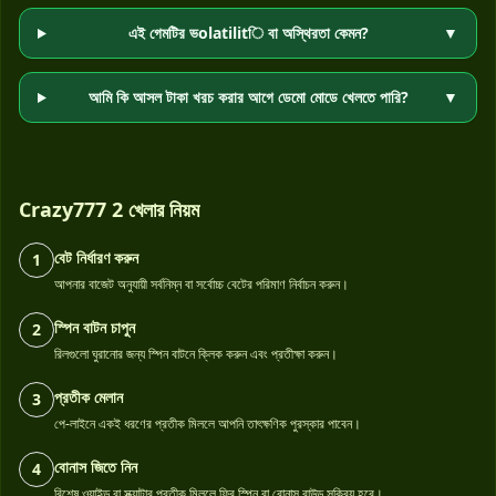
এই গেমটির ভolatilitি বা অস্থিরতা কেমন?
▼
আমি কি আসল টাকা খরচ করার আগে ডেমো মোডে খেলতে পারি?
▼
Crazy777 2 খেলার নিয়ম
বেট নির্ধারণ করুন
1
আপনার বাজেট অনুযায়ী সর্বনিম্ন বা সর্বোচ্চ বেটের পরিমাণ নির্বাচন করুন।
স্পিন বাটন চাপুন
2
রিলগুলো ঘুরানোর জন্য স্পিন বাটনে ক্লিক করুন এবং প্রতীক্ষা করুন।
প্রতীক মেলান
3
পে-লাইনে একই ধরণের প্রতীক মিললে আপনি তাৎক্ষণিক পুরস্কার পাবেন।
বোনাস জিতে নিন
4
বিশেষ ওয়াইল্ড বা স্ক্যাটার প্রতীক মিললে ফ্রি স্পিন বা বোনাস রাউন্ড সক্রিয় হবে।