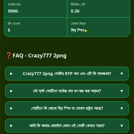
সর্বোচ্চ জয়
মিনিমাম বেট
5000
0.20
x
৳
রিল সংখ্যা
বোনাস ফিচার
5
ফ্রি স্পিন
⭐
❓
FAQ - Crazy777 2png
Crazy777 2png গেমটির RTP কত এবং এটি কি লাভজনক?
▼
এই স্লট গেমটিতে সর্বোচ্চ কত গুণ জয় করা সম্ভব?
▼
গেমটিতে কি কোনো ফ্রি স্পিন বা বোনাস রাউন্ড আছে?
▼
আমি কি আমার মোবাইল ফোনে এই গেমটি খেলতে পারব?
▼