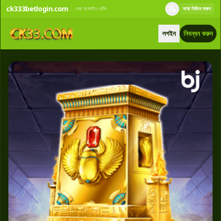
ck333betlogin.com
সেরা অনলাইন গেমিং
ভাষা নির্বাচন করুন
লগইন
নিবন্ধন করুন