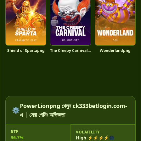
Shield of Spartapng
The Creepy Carnivalpng
Wonderlandpng
PowerLionpng খেলুন ck333betlogin.com-
⚙️
এ | সেরা গেমিং অভিজ্ঞতা
RTP
VOLATILITY
96.7%
High ⚡⚡⚡⚡🌑