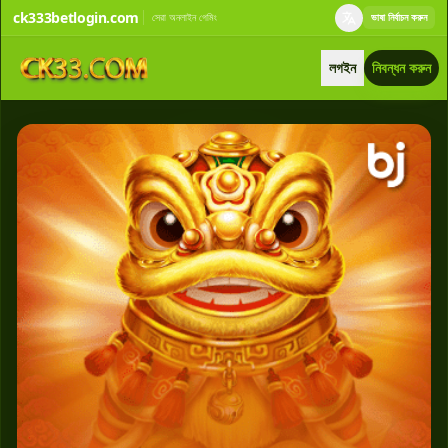
ck333betlogin.com
সেরা অনলাইন গেমিং
ভাষা নির্বাচন করুন
লগইন
নিবন্ধন করুন