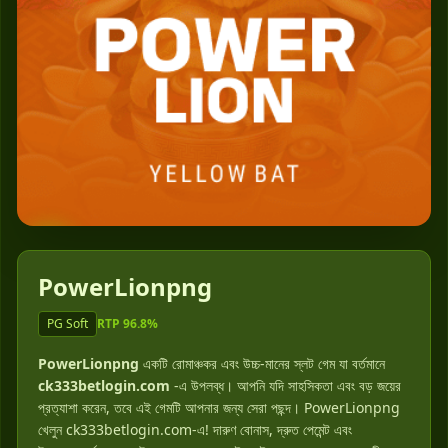
▶
PowerLionpng
PG Soft
RTP 96.8%
PowerLionpng
একটি রোমাঞ্চকর এবং উচ্চ-মানের স্লট গেম যা বর্তমানে
ck333betlogin.com
-এ উপলব্ধ। আপনি যদি সাহসিকতা এবং বড় জয়ের
প্রত্যাশা করেন, তবে এই গেমটি আপনার জন্য সেরা পছন্দ। PowerLionpng
খেলুন ck333betlogin.com-এ! দারুণ বোনাস, দ্রুত পেমেন্ট এবং