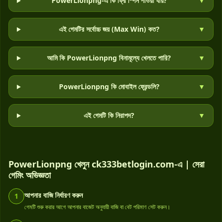
PowerLionpng-এ কি ফ্রি স্পিন পাওয়া যায়?
▼
এই গেমটির সর্বোচ্চ জয় (Max Win) কত?
▼
আমি কি PowerLionpng বিনামূল্যে খেলতে পারি?
▼
PowerLionpng কি মোবাইল ফ্রেন্ডলি?
▼
এই গেমটি কি নিরাপদ?
▼
PowerLionpng খেলুন ck333betlogin.com-এ | সেরা
গেমিং অভিজ্ঞতা
আপনার বাজি নির্ধারণ করুন
1
গেমটি শুরু করার আগে আপনার বাজেট অনুযায়ী বাজি বা বেট পরিমাণ সেট করুন।