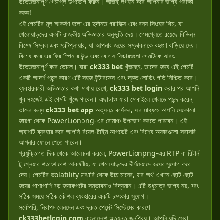
উত্তেজনাপূর্ণ গেমপ্লে উপভোগ করুন। আজই লগইন করে আপনার ভাগ্য পরীক্ষা
করুন!
এই গেমটির মূল আকর্ষণ হলো এর দুর্দান্ত গ্রাফিক্স এবং বন্য সিংহের থিম, যা
খেলোয়াড়দের একটি রাজকীয় অভিজ্ঞতার অনুভূতি দেয়। গেমপ্লেতে রয়েছে বিভিন্ন
বিশেষ সিম্বল এবং মাল্টিপ্লায়ার, যা আপনার জয়ের সম্ভাবনাকে বহুগুণ বাড়িয়ে দেয়।
বিশেষ করে এর ফ্রি স্পিন রাউন্ড এবং বোনাস ফিচারগুলো গেমটিকে আরও
উত্তেজনাপূর্ণ করে তোলে। যারা
ck333 bet
খুঁজছেন, তাদের জন্য এই গেমটি
একটি আদর্শ পছন্দ কারণ এটি সহজ ইন্টারফেস এবং দ্রুত লোডিং গতি নিশ্চিত করে।
ব্যবহারকারী অভিজ্ঞতার কথা মাথায় রেখে,
ck333 bet login
করার পর আপনি
খুব সহজেই এই গেমটি খুঁজে পাবেন। এছাড়াও যারা মোবাইলে খেলতে পছন্দ করেন,
তাদের জন্য
ck333 bet app
অত্যন্ত কার্যকর, যার মাধ্যমে আপনি যেকোনো
জায়গা থেকে PowerLionpng-এর রোমাঞ্চ উপভোগ করতে পারবেন। এই
অ্যাপটি ব্যবহার করে আপনি রিয়েল-টাইম আপডেট এবং বিশেষ অফারগুলো সরাসরি
আপনার ফোনে পেতে পারেন।
প্রযুক্তিগত দিক থেকে আলোচনা করলে, PowerLionpng-এর RTP বা রিটার্ন
টু প্লেয়ার শতাংশ বেশ আকর্ষণীয়, যা খেলোয়াড়দের দীর্ঘমেয়াদে জয়ের সুযোগ করে
দেয়। গেমটির ভolatility মাঝারি থেকে উচ্চ মানের, যার অর্থ এখানে ছোট ছোট
জয়ের পাশাপাশি বড় জ্যাকপটের সম্ভাবনাও বিদ্যমান। এটি শুধুমাত্র ভাগ্য নয়, বরং
সঠিক সময়ে সঠিক কৌশল ব্যবহারের একটি চমৎকার সুযোগ।
সর্বোপরি, নিরাপদ লেনদেন এবং দ্রুত পেমেন্ট সিস্টেমের কারণে
ck333betlogin.com
বাংলাদেশে অত্যন্ত জনপ্রিয়। আপনি যদি সেরা