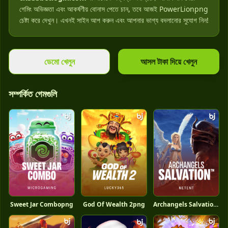
গেমিং অভিজ্ঞতা এবং আকর্ষণীয় বোনাস পেতে চান, তবে আজই PowerLionpng
চেষ্টা করে দেখুন। এখনই সাইন আপ করুন এবং আপনার ভাগ্য বদলানোর সুযোগ নিন!
ডেমো খেলুন
আসল টাকা দিয়ে খেলুন
সম্পর্কিত গেমগুলি
Sweet Jar Combopng
God Of Wealth 2png
Archangels Salvation™png