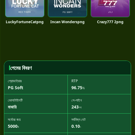
LuckyFortuneCatpng
Incan Wonderspng
Crazy777 2png
গেমের বিবরণ
প্রোভাইডার
RTP
PG Soft
96.75
%
ভোলাটাইলটি
পে-লাইন
মাঝারি
243
পথ
সর্বোচ্চ জয়
সর্বনিম্ন বেট
5000
0.10
x
৳